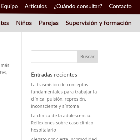
Equipo
Artículos
¿Cuándo consultar?
Contacto
tes
Niños
Parejas
Supervisión y formación
s más
tes,
Entradas recientes
La trasmisión de conceptos
fundamentales para trabajar la
clínica: pulsión, represión,
inconsciente y síntoma
La clínica de la adolescencia:
Reflexiones sobre caso clínico
hospitalario
Alegato por cierta Incomodidad